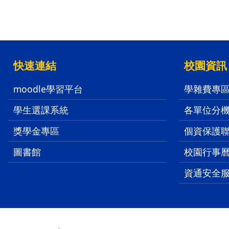
:::
快速連結
校園資訊
moodle學習平台
學雜費專
學生選課系統
各單位分
獎學金專區
個資保護
圖書館
校園行事
資通安全