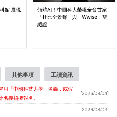
中國科大財金系辦座談會 聚焦人
中國科大Op
文素養與跨域競爭力
際競賽成果
其他事項
工讀資訊